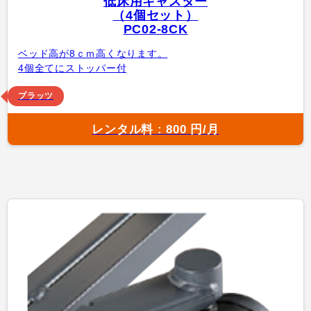
低床用キャスター
（4個セット）
PC02-8CK
ベッド高が8ｃｍ高くなります。
4個全てにストッパー付
プラッツ
レンタル料 : 800 円/月