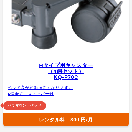
Hタイプ用キャスター
（4個セット）
KQ-P70C
ベッド高が約3cm高くなります。
4個全てにストッパー付
パラマウントベッド
レンタル料 : 800 円/月