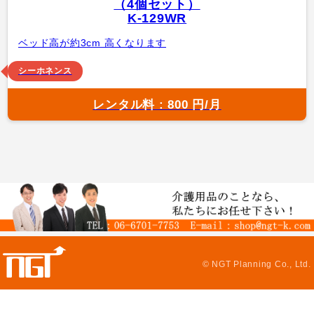
（4個セット）
K-129WR
ベッド高が約3cm 高くなります
シーホネンス
レンタル料 : 800 円/月
© NGT Planning Co., Ltd.