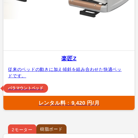
楽匠Z
従来のベッドの動きに加え傾斜を組み合わせた快適ベッ
ドです。
パラマウントベッド
レンタル料 : 9,420 円/月
樹脂ボード
2モーター