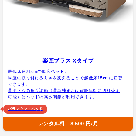
楽匠プラス Xタイプ
最低床高21cmの低床ベッド。
脚座の取り付ける向きを変えることで超低床15cmに切替
できます。
背ボトムの角度調節（背単独または背膝連動に切り替え
可能）とベッドの高さ調節が利用できます。
パラマウントベッド
レンタル料 : 8,500 円/月