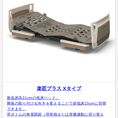
楽匠プラス Xタイプ
最低床高21cmの低床ベッド。
脚座の取り付ける向きを変えることで超低床15cmに切替
できます。
背ボトムの角度調節（背単独または背膝連動に切り替え