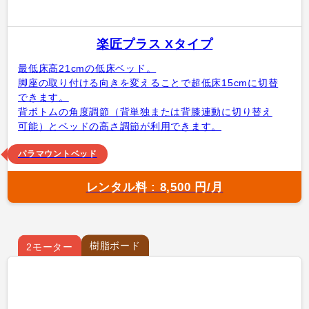
楽匠プラス Xタイプ
最低床高21cmの低床ベッド。
脚座の取り付ける向きを変えることで超低床15cmに切替
できます。
背ボトムの角度調節（背単独または背膝連動に切り替え
可能）とベッドの高さ調節が利用できます。
パラマウントベッド
レンタル料 : 8,500 円/月
樹脂ボード
2モーター