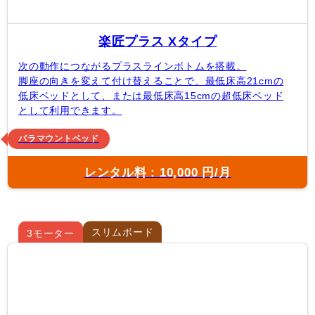
楽匠プラス Xタイプ
次の動作につながるプラスラインボトムを搭載。
脚座の向きを変えて付け替えることで、最低床高21cmの
低床ベッドとして、または最低床高15cmの超低床ベッド
として利用できます。
パラマウントベッド
レンタル料 : 10,000 円/月
スリムボード
3モーター