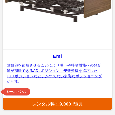
Emi
頭頸部を前屈させることにより嚥下や呼吸機能への好影
響が期待できるADLポジション、安楽姿勢を追求した
QOLポジションなど、かつてない多彩なポジショニング
が可能。
シーホネンス
レンタル料 : 9,000 円/月