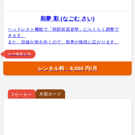
和夢 彩 (なごむ さい)
ヘッドレスト機能で「頸部前屈姿勢」にらくらく調整で
きます。
また、目線が前を向くので、視界が格段に広がります。
シーホネンス
レンタル料 : 9,000 円/月
木製ボード
2モーター