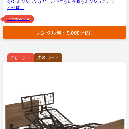
QOLポジションなど、かつてない多彩なポジショニング
が可能。
シーホネンス
レンタル料 : 9,000 円/月
木製ボード
2モーター