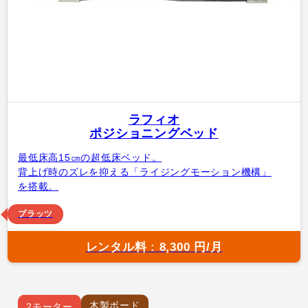
ラフィオ
ポジショニングベッド
最低床高15㎝の超低床ベッド。
背上げ時のズレを抑える「ライジングモーション機構」
を搭載。
プラッツ
レンタル料 : 8,300 円/月
木製ボード
2モーター