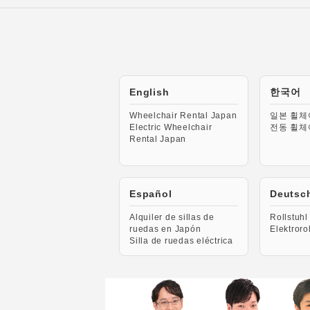
English
한국어
Wheelchair Rental Japan
일본 휠체
Electric Wheelchair
전동 휠체
Rental Japan
Español
Deutsc
Alquiler de sillas de
Rollstuhl
ruedas en Japón
Elektroro
Silla de ruedas eléctrica