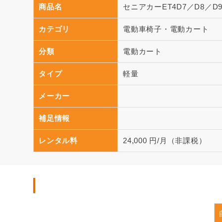
商品名
セニアカーET4D7／D8／D
カテゴリ
電動車椅子・電動カート
分類
電動カート
タイプ
軽量
メーカー
補足情報
レンタル料
24,000 円/月（非課税）