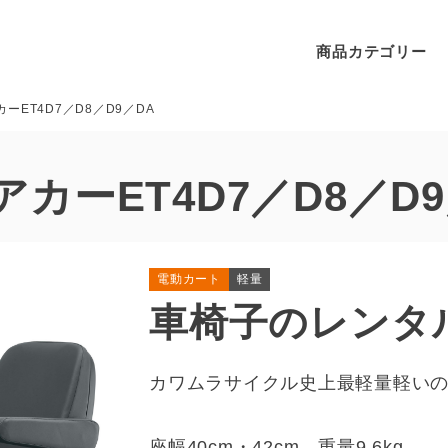
商品カテゴリー
ーET4D7／D8／D9／DA
アカーET4D7／D8／D9
電動カート
軽量
車椅子のレンタ
カワムラサイクル史上最軽量軽い
座幅40cm・42cm、重量9.6kg