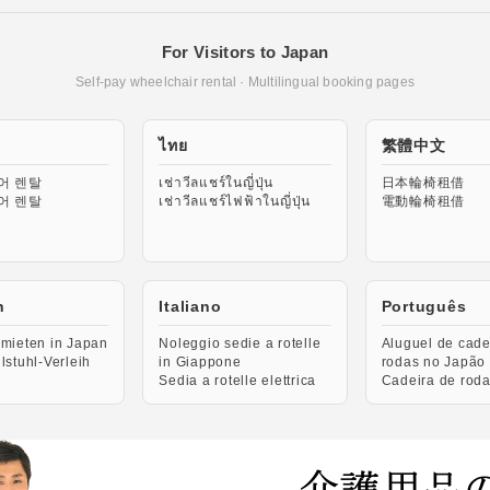
For Visitors to Japan
Self-pay wheelchair rental · Multilingual booking pages
ไทย
繁體中文
어 렌탈
เช่าวีลแชร์ในญี่ปุ่น
日本輪椅租借
어 렌탈
เช่าวีลแชร์ไฟฟ้าในญี่ปุ่น
電動輪椅租借
h
Italiano
Português
 mieten in Japan
Noleggio sedie a rotelle
Aluguel de cade
llstuhl-Verleih
in Giappone
rodas no Japão
Sedia a rotelle elettrica
Cadeira de roda