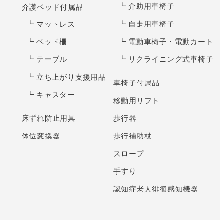
介助用車椅子
介護ベッド付属品
マットレス
自走用車椅子
ベッド柵
電動車椅子・電動カート
テーブル
リクライニング式車椅子
立ち上がり支援用品
車椅子付属品
キャスター
移動用リフト
床ずれ防止用具
歩行器
体位変換器
歩行補助杖
スロープ
手すり
認知症老人徘徊感知機器