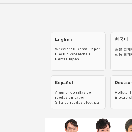
English
한국어
Wheelchair Rental Japan
일본 휠체
Electric Wheelchair
전동 휠체
Rental Japan
Español
Deutsc
Alquiler de sillas de
Rollstuhl
ruedas en Japón
Elektroro
Silla de ruedas eléctrica