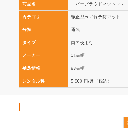
商品名
エバープラウドマットレス
カテゴリ
静止型床ずれ予防マット
分類
通気
タイプ
両面使用可
メーカー
91㎝幅
補足情報
83㎝幅
レンタル料
5,900 円/月（税込）