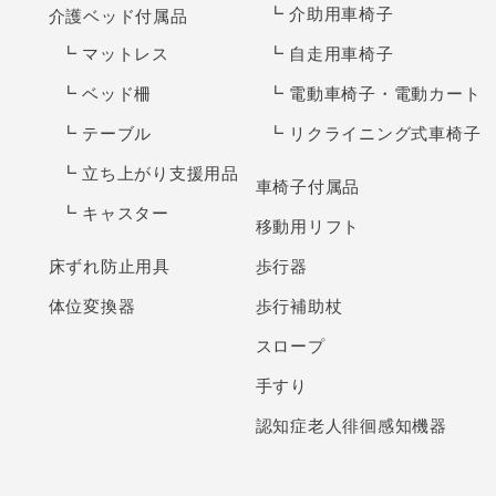
介助用車椅子
介護ベッド付属品
マットレス
自走用車椅子
ベッド柵
電動車椅子・電動カート
テーブル
リクライニング式車椅子
立ち上がり支援用品
車椅子付属品
キャスター
移動用リフト
床ずれ防止用具
歩行器
体位変換器
歩行補助杖
スロープ
手すり
認知症老人徘徊感知機器