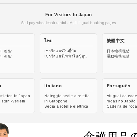
For Visitors to Japan
Self-pay wheelchair rental · Multilingual booking pages
ไทย
繁體中文
어 렌탈
เช่าวีลแชร์ในญี่ปุ่น
日本輪椅租借
어 렌탈
เช่าวีลแชร์ไฟฟ้าในญี่ปุ่น
電動輪椅租借
h
Italiano
Português
 mieten in Japan
Noleggio sedie a rotelle
Aluguel de cade
llstuhl-Verleih
in Giappone
rodas no Japão
Sedia a rotelle elettrica
Cadeira de roda