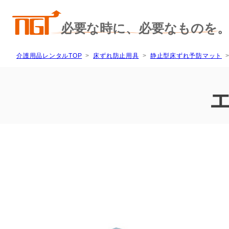
介護用品レンタルTOP
床ずれ防止用具
静止型床ずれ予防マット