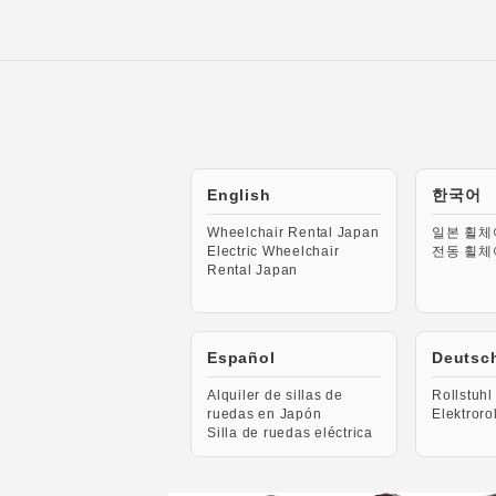
English
한국어
Wheelchair Rental Japan
일본 휠체
Electric Wheelchair
전동 휠체
Rental Japan
Español
Deutsc
Alquiler de sillas de
Rollstuhl
ruedas en Japón
Elektroro
Silla de ruedas eléctrica