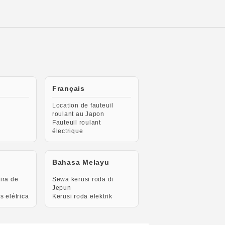
Français
Location de fauteuil
roulant au Japon
Fauteuil roulant
électrique
Bahasa Melayu
ira de
Sewa kerusi roda di
Jepun
s elétrica
Kerusi roda elektrik