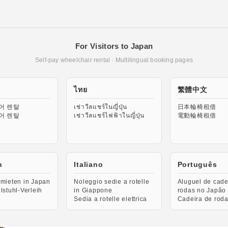
For Visitors to Japan
Self-pay wheelchair rental · Multilingual booking pages
ไทย
繁體中文
어 렌탈
เช่าวีลแชร์ในญี่ปุ่น
日本輪椅租借
어 렌탈
เช่าวีลแชร์ไฟฟ้าในญี่ปุ่น
電動輪椅租借
h
Italiano
Português
 mieten in Japan
Noleggio sedie a rotelle
Aluguel de cade
llstuhl-Verleih
in Giappone
rodas no Japão
Sedia a rotelle elettrica
Cadeira de roda