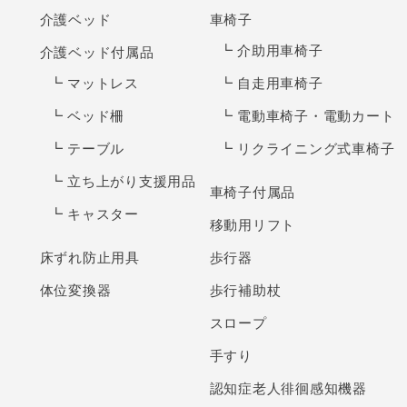
介護ベッド
車椅子
介助用車椅子
介護ベッド付属品
マットレス
自走用車椅子
ベッド柵
電動車椅子・電動カート
テーブル
リクライニング式車椅子
立ち上がり支援用品
車椅子付属品
キャスター
移動用リフト
床ずれ防止用具
歩行器
体位変換器
歩行補助杖
スロープ
手すり
認知症老人徘徊感知機器