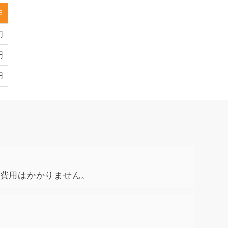
担
円
円
円
費用はかかりません。